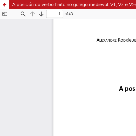
A posición do verbo finito no galego medieval: V1, V2 e V≥